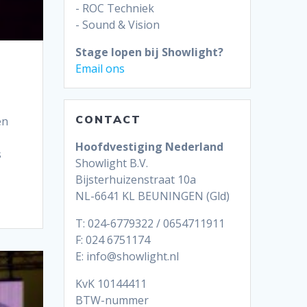
- ROC Techniek
- Sound & Vision
Stage lopen bij Showlight?
Email ons
CONTACT
en
Hoofdvestiging Nederland
s
Showlight B.V.
Bijsterhuizenstraat 10a
NL-6641 KL BEUNINGEN (Gld)
T: 024-6779322 / 0654711911
F: 024 6751174
E: info@showlight.nl
KvK 10144411
BTW-nummer