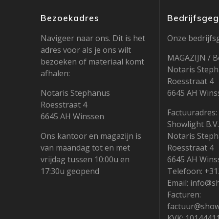
Bezoekadres
Bedrijfsge
Navigeer naar ons. Dit is het
Onze bedrijfs
adres voor als je ons wilt
MAGAZIJN / B
bezoeken of materiaal komt
Notaris Step
afhalen:
Roesstraat 4
Notaris Stephanus
6645 AH Wins
Roesstraat 4
Factuuradres:
6645 AH Winssen
Showlight B.V.
Ons kantoor en magazijn is
Notaris Step
van maandag tot en met
Roesstraat 4
vrijdag tussen 10:00u en
6645 AH Wins
17:30u geopend
Telefoon: +3
Email: info@s
Facturen:
factuur@showl
KVK: 1014441