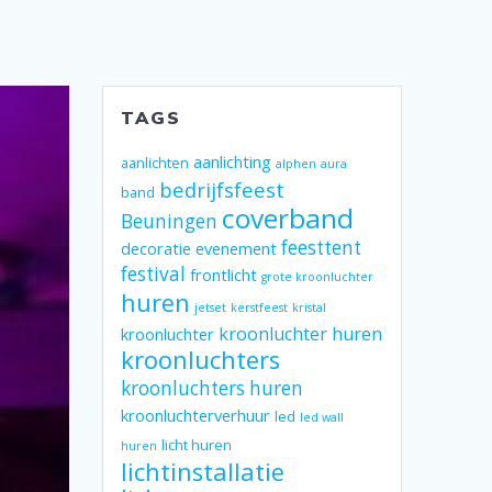
TAGS
aanlichting
aanlichten
alphen
aura
bedrijfsfeest
band
coverband
Beuningen
feesttent
decoratie
evenement
festival
frontlicht
grote kroonluchter
huren
jetset
kerstfeest
kristal
kroonluchter huren
kroonluchter
kroonluchters
kroonluchters huren
kroonluchterverhuur
led
led wall
licht huren
huren
lichtinstallatie