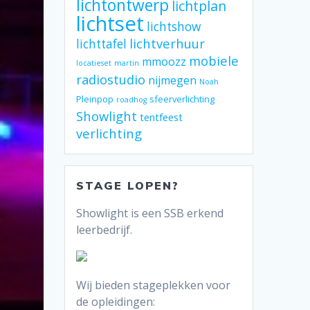
lichtontwerp
lichtplan
lichtset
lichtshow
lichtverhuur
lichttafel
mobiele
mmoozz
locatieset
martin
radiostudio
nijmegen
Noah
Pleinpop
sfeerverlichting
roadhog
Showlight
tentfeest
verlichting
STAGE LOPEN?
Showlight is een SSB erkend
leerbedrijf.
Wij bieden stageplekken voor
de opleidingen: