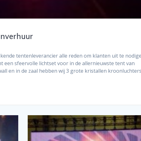
tenverhuur
ekende tentenleverancier alle reden om klanten uit te nodig
ht een sfeervolle lichtset voor in de allernieuwste tent van
all en in de zaal hebben wij 3 grote kristallen kroonluchter