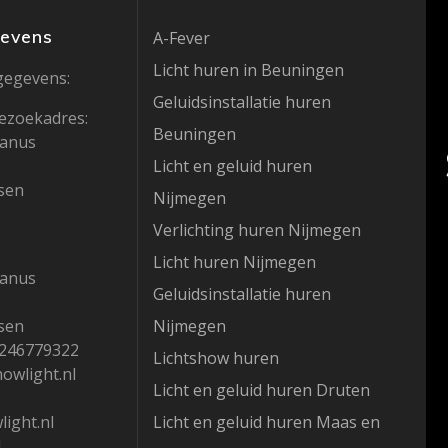
gevens
A-Fever
Licht huren in Beuningen
gegevens:
Geluidsinstallatie huren
ezoekadres:
Beuningen
hanus
Licht en geluid huren
sen
Nijmegen
Verlichting huren Nijmegen
Licht huren Nijmegen
hanus
Geluidsinstallatie huren
sen
Nijmegen
1246779322
Lichtshow huren
howlight.nl
Licht en geluid huren Druten
ight.nl
Licht en geluid huren Maas en
1