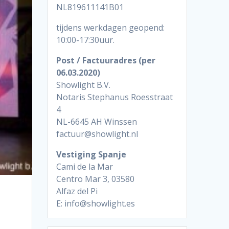
NL819611141B01
tijdens werkdagen geopend:
10:00-17:30uur.
Post / Factuuradres (per
06.03.2020)
Showlight B.V.
Notaris Stephanus Roesstraat
4
NL-6645 AH Winssen
factuur@showlight.nl
Vestiging Spanje
Cami de la Mar
Centro Mar 3, 03580
Alfaz del Pi
E: info@showlight.es