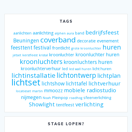
TAGS
bedrijfsfeest
aanlichting
aanlichten
band
alphen
aura
coverband
Beuningen
decoratie
evenement
huren
feesttent
festival
frontlicht
grote kroonluchter
kroonluchter huren
kroonluchter
jetset
kerstfeest
kristal
kroonluchters
kroonluchters huren
kroonluchterverhuur
led
licht huren
led wall huren
lichtontwerp
lichtinstallatie
lichtplan
lichtset
lichtverhuur
lichtshow
lichttafel
mobiele radiostudio
mmoozz
locatieset
martin
nijmegen
Pleinpop
sfeerverlichting
Noah
roadhog
Showlight
verlichting
tentfeest
STAGE LOPEN?