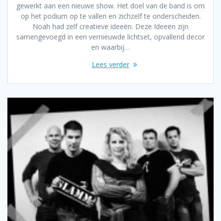
gewerkt aan een nieuwe show. Het doel van de band is om
op het podium op te vallen en zichzelf te onderscheiden.
Noah had zelf creatieve ideeën. Deze Ideeën zijn
samengevoegd in een vernieuwde lichtset, opvallend decor
en waarbij…
Lees verder