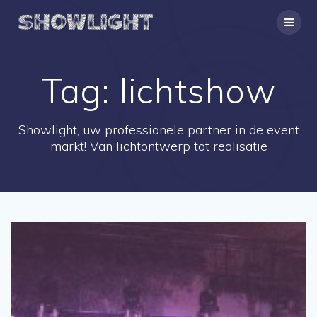
Ga
naar
de
inhoud
Tag:
lichtshow
Showlight, uw professionele partner in de event
markt! Van lichtontwerp tot realisatie