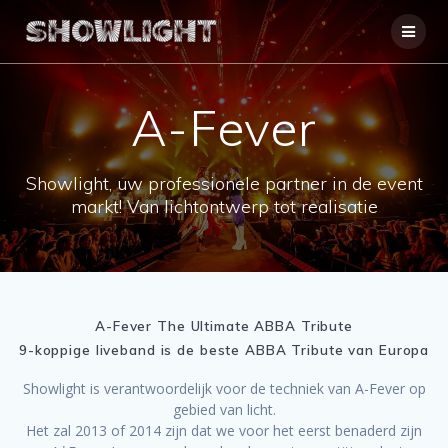
Ga
naar
de
inhoud
A-Fever
Showlight, uw professionele partner in de event
markt! Van lichtontwerp tot realisatie
A-Fever The Ultimate ABBA Tribute
9-koppige liveband is de beste ABBA Tribute van Europa
Showlight is verantwoordelijk voor de techniek van A-Fever op
gebied van licht.
Het zal 2013 of 2014 zijn dat we voor het eerst benaderd zijn