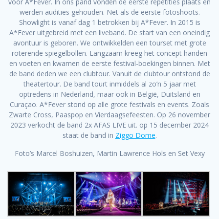
voor A*Fever. In ons pand vonden de eerste repetities plaats en
werden audities gehouden. Net als de eerste fotoshoots.
Showlight is vanaf dag 1 betrokken bij A*Fever. In 2015 is
A*Fever uitgebreid met een liveband. De start van een oneindig
avontuur is geboren. We ontwikkelden een tourset met grote
roterende spiegelbollen. Langzaam kreeg het concept handen
en voeten en kwamen de eerste festival-boekingen binnen. Met
de band deden we een clubtour. Vanuit de clubtour ontstond de
theatertour. De band tourt inmiddels al zo’n 5 jaar met
optredens in Nederland, maar ook in België, Duitsland en
Curaçao. A*Fever stond op alle grote festivals en events. Zoals
Zwarte Cross, Paaspop en Vierdaagsefeesten. Op 26 november
2023 verkocht de band 2x AFAS LIVE uit. op 15 december 2024
staat de band in
Ziggo Dome
.
Foto’s Marcel Boshuizen, Martin Lawrence Hols en Set Vexy