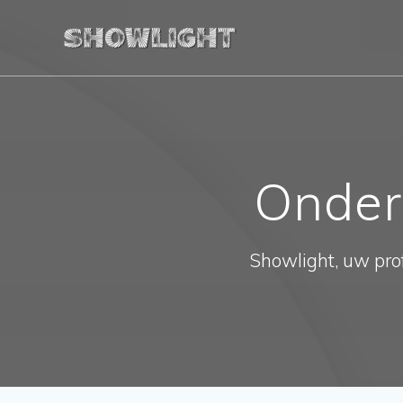
Ga
naar
de
inhoud
Onder
Showlight, uw prof