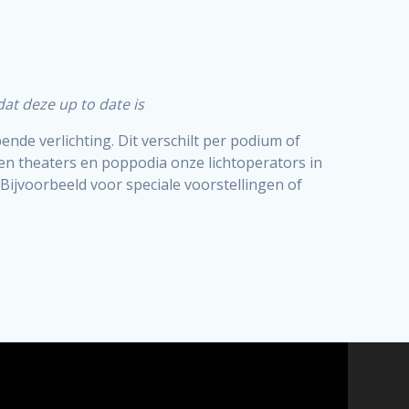
at deze up to date is
ende verlichting. Dit verschilt per podium of
n theaters en poppodia onze lichtoperators in
 Bijvoorbeeld voor speciale voorstellingen of