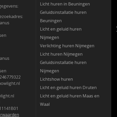
Licht huren in Beuningen
gegevens:
Geluidsinstallatie huren
ezoekadres:
Beuningen
hanus
Licht en geluid huren
sen
Nijmegen
Verlichting huren Nijmegen
Licht huren Nijmegen
hanus
Geluidsinstallatie huren
sen
Nijmegen
1246779322
Lichtshow huren
howlight.nl
Licht en geluid huren Druten
ight.nl
Licht en geluid huren Maas en
1
Waal
11141B01
orwaarden