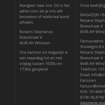
Navigeer naar ons. Dit is het
Onze bedrijfs
adres voor als je ons wilt
MAGAZIJN / B
bezoeken of materiaal komt
Notaris Step
afhalen:
Roesstraat 4
Notaris Stephanus
6645 AH Wins
Roesstraat 4
Factuuradres:
6645 AH Winssen
Showlight B.V.
Ons kantoor en magazijn is
Notaris Step
van maandag tot en met
Roesstraat 4
vrijdag tussen 10:00u en
6645 AH Wins
17:30u geopend
Telefoon: +3
Email: info@s
Facturen:
factuur@showl
KVK: 1014441
BTW: NL8196
Algemene vo