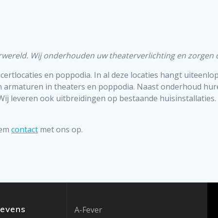
erwereld. Wij onderhouden uw theaterverlichting en zorgen d
ertlocaties en poppodia. In al deze locaties hangt uiteenlop
n armaturen in theaters en poppodia. Naast onderhoud hure
Wij leveren ook uitbreidingen op bestaande huisinstallaties.
eem
contact
met ons op.
gevens
A-Fever