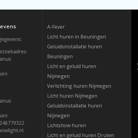
gevens
A-Fever
Licht huren in Beuningen
gegevens:
Geluidsinstallatie huren
ezoekadres:
Beuningen
hanus
Licht en geluid huren
sen
Nijmegen
Verlichting huren Nijmegen
Licht huren Nijmegen
hanus
Geluidsinstallatie huren
sen
Nijmegen
1246779322
Lichtshow huren
howlight.nl
Licht en geluid huren Druten