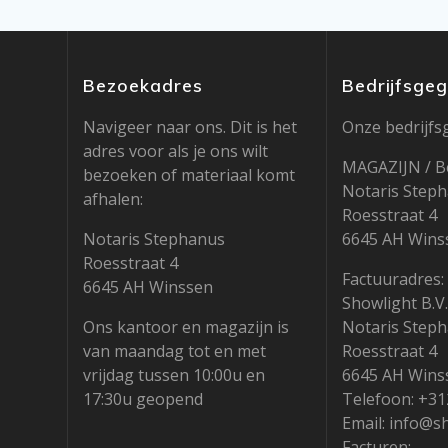
Bezoekadres
Bedrijfsge
Navigeer naar ons. Dit is het
Onze bedrijfs
adres voor als je ons wilt
MAGAZIJN / B
bezoeken of materiaal komt
Notaris Step
afhalen:
Roesstraat 4
Notaris Stephanus
6645 AH Wins
Roesstraat 4
Factuuradres:
6645 AH Winssen
Showlight B.V.
Ons kantoor en magazijn is
Notaris Step
van maandag tot en met
Roesstraat 4
vrijdag tussen 10:00u en
6645 AH Wins
17:30u geopend
Telefoon: +3
Email: info@s
Facturen: