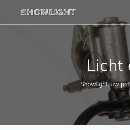
Ga
naar
de
inhoud
Licht
Showlight, uw prof