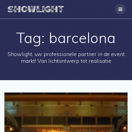
Ga
naar
de
inhoud
Tag:
barcelona
Showlight, uw professionele partner in de event
markt! Van lichtontwerp tot realisatie