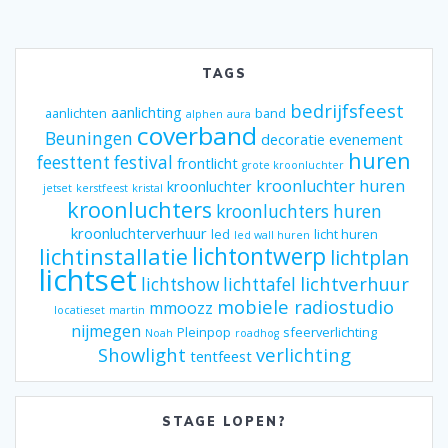
TAGS
bedrijfsfeest
aanlichting
aanlichten
band
alphen
aura
coverband
Beuningen
decoratie
evenement
huren
feesttent
festival
frontlicht
grote kroonluchter
kroonluchter huren
kroonluchter
jetset
kerstfeest
kristal
kroonluchters
kroonluchters huren
kroonluchterverhuur
led
licht huren
led wall huren
lichtontwerp
lichtinstallatie
lichtplan
lichtset
lichtverhuur
lichtshow
lichttafel
mobiele radiostudio
mmoozz
locatieset
martin
nijmegen
Pleinpop
sfeerverlichting
Noah
roadhog
Showlight
verlichting
tentfeest
STAGE LOPEN?