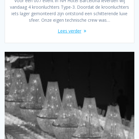
Voor een 007 event in NH Hotel Barcelona leverden wij
vandaag 4 kroonluchters Type-3. Doordat de kroonluchters
iets lager gemonteerd zijn ontstond een schitterende luxe
sfeer. Onze eigen technische crew was…
Lees verder