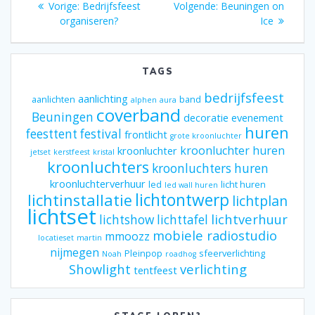
Vorig
Volgend
Vorige:
Bedrijfsfeest
Volgende:
Beuningen on
navigatie
bericht:
bericht:
organiseren?
Ice
TAGS
bedrijfsfeest
aanlichting
aanlichten
band
alphen
aura
coverband
Beuningen
decoratie
evenement
huren
feesttent
festival
frontlicht
grote kroonluchter
kroonluchter huren
kroonluchter
jetset
kerstfeest
kristal
kroonluchters
kroonluchters huren
kroonluchterverhuur
led
licht huren
led wall huren
lichtontwerp
lichtinstallatie
lichtplan
lichtset
lichtverhuur
lichtshow
lichttafel
mobiele radiostudio
mmoozz
locatieset
martin
nijmegen
Pleinpop
sfeerverlichting
Noah
roadhog
Showlight
verlichting
tentfeest