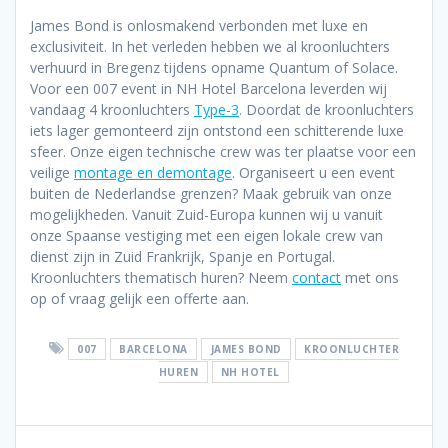
James Bond is onlosmakend verbonden met luxe en
exclusiviteit. In het verleden hebben we al kroonluchters
verhuurd in Bregenz tijdens opname Quantum of Solace.
Voor een 007 event in NH Hotel Barcelona leverden wij
vandaag 4 kroonluchters
Type-3
. Doordat de kroonluchters
iets lager gemonteerd zijn ontstond een schitterende luxe
sfeer. Onze eigen technische crew was ter plaatse voor een
veilige
montage en demontage
. Organiseert u een event
buiten de Nederlandse grenzen? Maak gebruik van onze
mogelijkheden. Vanuit Zuid-Europa kunnen wij u vanuit
onze Spaanse vestiging met een eigen lokale crew van
dienst zijn in Zuid Frankrijk, Spanje en Portugal.
Kroonluchters thematisch huren? Neem
contact
met ons
op of vraag gelijk een offerte aan.
007
BARCELONA
JAMES BOND
KROONLUCHTER
HUREN
NH HOTEL
Bericht