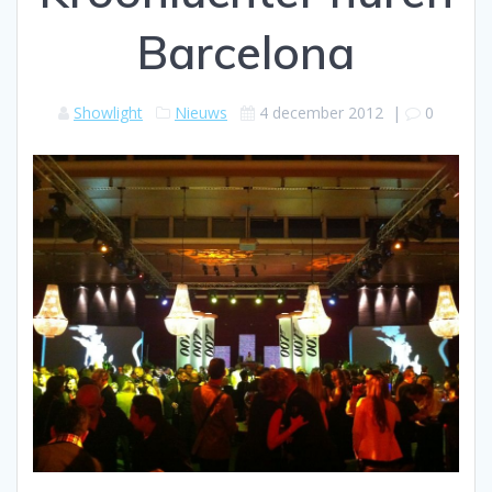
Barcelona
Showlight
Nieuws
4 december 2012
|
0