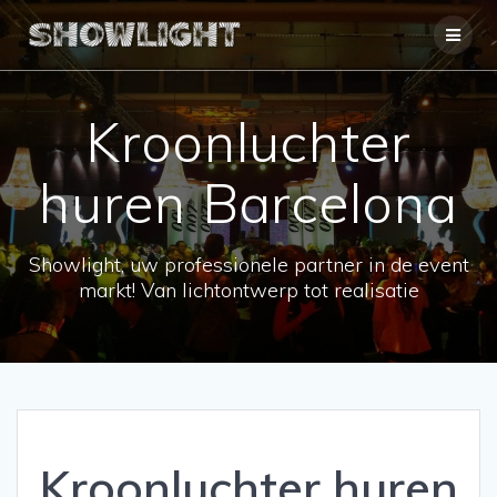
Ga
naar
de
inhoud
Kroonluchter
huren Barcelona
Showlight, uw professionele partner in de event
markt! Van lichtontwerp tot realisatie
Kroonluchter huren