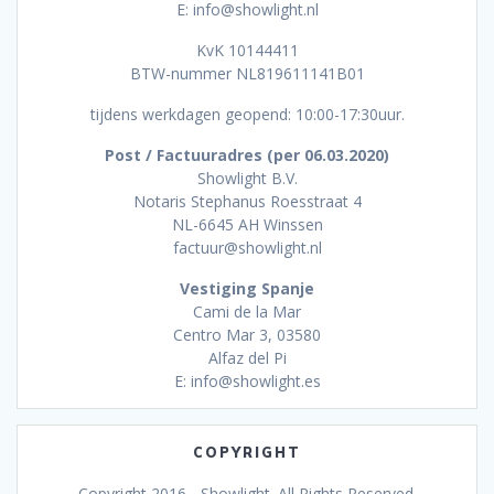
E: info@showlight.nl
KvK 10144411
BTW-nummer NL819611141B01
tijdens werkdagen geopend: 10:00-17:30uur.
Post / Factuuradres (per 06.03.2020)
Showlight B.V.
Notaris Stephanus Roesstraat 4
NL-6645 AH Winssen
factuur@showlight.nl
Vestiging Spanje
Cami de la Mar
Centro Mar 3, 03580
Alfaz del Pi
E: info@showlight.es
COPYRIGHT
Copyright 2016 - Showlight. All Rights Reserved.