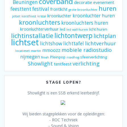
coverband
Beuningen
decoratie
evenement
huren
feesttent
festival
frontlicht
grote kroonluchter
kroonluchter huren
kroonluchter
jetset
kerstfeest
kristal
kroonluchters
kroonluchters huren
kroonluchterverhuur
led
licht huren
led wall huren
lichtontwerp
lichtinstallatie
lichtplan
lichtset
lichtverhuur
lichtshow
lichttafel
mobiele radiostudio
mmoozz
locatieset
martin
nijmegen
Pleinpop
sfeerverlichting
Noah
roadhog
Showlight
verlichting
tentfeest
STAGE LOPEN?
Showlight is een SSB erkend leerbedrijf.
Wij bieden stageplekken voor de opleidingen:
- ROC Techniek
- Sound & Vision