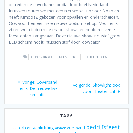
betreden de coverbands podia door heel Nederland.
Intussen touren we met een nieuwe set up voor Noah en
heeft MmoozZ gekozen voor opvallen en onderscheiden.
Ook voor hen een hele nieuwe podium set up. Met Fenix
zitten we middenin de try out shows en hebben diverse
feesttenten aangedaan. Deze nieuwe show inclusief groot
LED scherm heeft intussen stof doen opwaaien.
COVERBAND
FEESTTENT
LICHT HUREN
Bericht
Vorig
Vorige:
Coverband
Volgend
Volgende:
Showlight ook
navigatie
bericht:
Fenix: De nieuwe live
bericht:
voor Theaterlicht
sensatie
TAGS
bedrijfsfeest
aanlichting
aanlichten
band
alphen
aura