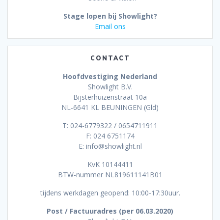
Stage lopen bij Showlight?
Email ons
CONTACT
Hoofdvestiging Nederland
Showlight B.V.
Bijsterhuizenstraat 10a
NL-6641 KL BEUNINGEN (Gld)
T: 024-6779322 / 0654711911
F: 024 6751174
E: info@showlight.nl
KvK 10144411
BTW-nummer NL819611141B01
tijdens werkdagen geopend: 10:00-17:30uur.
Post / Factuuradres (per 06.03.2020)