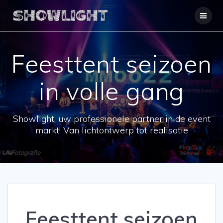
Ga
naar
de
inhoud
Feesttent seizoen
in volle gang
Showlight, uw professionele partner in de event
markt! Van lichtontwerp tot realisatie
Feesttent seizoen