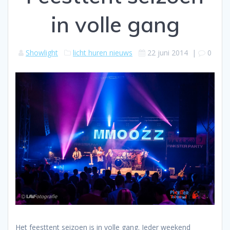
in volle gang
Showlight
licht huren nieuws
22 juni 2014
|
0
Het feesttent seizoen is in volle gang. Ieder weekend