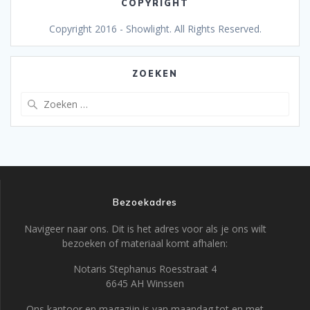
COPYRIGHT
Copyright 2016 - Showlight. All Rights Reserved.
ZOEKEN
Zoeken
naar:
Bezoekadres
Navigeer naar ons. Dit is het adres voor als je ons wilt
bezoeken of materiaal komt afhalen:
Notaris Stephanus Roesstraat 4
6645 AH Winssen
Ons kantoor en magazijn is van maandag tot en met