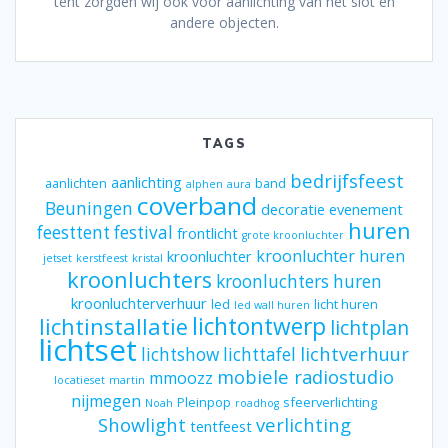
tent zorgden wij ook voor aanlichting van het slot en
andere objecten.
TAGS
bedrijfsfeest
aanlichting
aanlichten
band
alphen
aura
coverband
Beuningen
decoratie
evenement
huren
feesttent
festival
frontlicht
grote kroonluchter
kroonluchter huren
kroonluchter
jetset
kerstfeest
kristal
kroonluchters
kroonluchters huren
kroonluchterverhuur
led
licht huren
led wall huren
lichtontwerp
lichtinstallatie
lichtplan
lichtset
lichtverhuur
lichtshow
lichttafel
mobiele radiostudio
mmoozz
locatieset
martin
nijmegen
Pleinpop
sfeerverlichting
Noah
roadhog
Showlight
verlichting
tentfeest