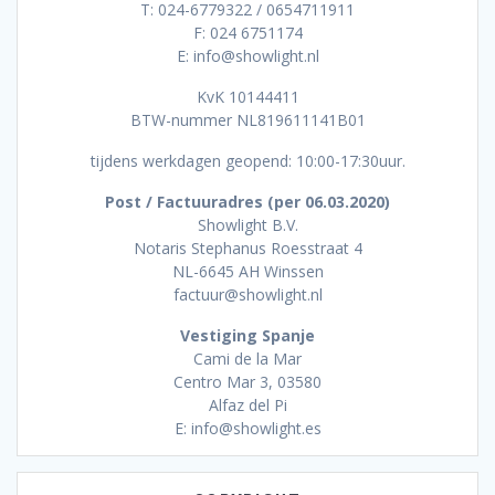
T: 024-6779322 / 0654711911
F: 024 6751174
E: info@showlight.nl
KvK 10144411
BTW-nummer NL819611141B01
tijdens werkdagen geopend: 10:00-17:30uur.
Post / Factuuradres (per 06.03.2020)
Showlight B.V.
Notaris Stephanus Roesstraat 4
NL-6645 AH Winssen
factuur@showlight.nl
Vestiging Spanje
Cami de la Mar
Centro Mar 3, 03580
Alfaz del Pi
E: info@showlight.es