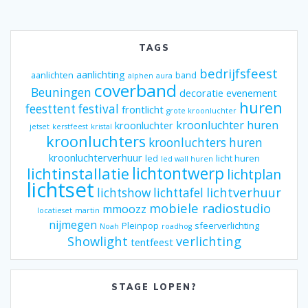
TAGS
bedrijfsfeest
aanlichting
aanlichten
band
alphen
aura
coverband
Beuningen
decoratie
evenement
huren
feesttent
festival
frontlicht
grote kroonluchter
kroonluchter huren
kroonluchter
jetset
kerstfeest
kristal
kroonluchters
kroonluchters huren
kroonluchterverhuur
led
licht huren
led wall huren
lichtontwerp
lichtinstallatie
lichtplan
lichtset
lichtverhuur
lichtshow
lichttafel
mobiele radiostudio
mmoozz
locatieset
martin
nijmegen
Pleinpop
sfeerverlichting
Noah
roadhog
Showlight
verlichting
tentfeest
STAGE LOPEN?