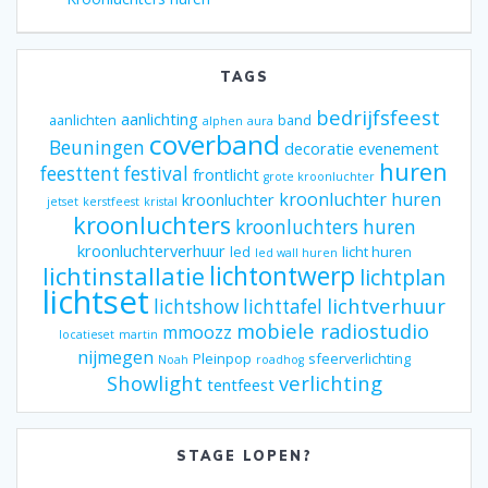
TAGS
bedrijfsfeest
aanlichting
aanlichten
band
alphen
aura
coverband
Beuningen
decoratie
evenement
huren
feesttent
festival
frontlicht
grote kroonluchter
kroonluchter huren
kroonluchter
jetset
kerstfeest
kristal
kroonluchters
kroonluchters huren
kroonluchterverhuur
led
licht huren
led wall huren
lichtontwerp
lichtinstallatie
lichtplan
lichtset
lichtverhuur
lichtshow
lichttafel
mobiele radiostudio
mmoozz
locatieset
martin
nijmegen
Pleinpop
sfeerverlichting
Noah
roadhog
Showlight
verlichting
tentfeest
STAGE LOPEN?