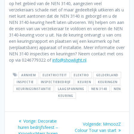
op het gebied van de NEN 3140, aangezien veel
verzekeraars schade niet of maar gedeeltelijk uitkeren als u
niet kunt aantonen dat de NEN 3140 is geborgd en u de
NEN 3140-keuring heeft laten uitvoeren. Wij helpen om aan
de eisen van uw verzekeraar te voldoen en voeren de NEN
3140-keuring voor u uit. Na de keuring ontvangt u van ons
een keuringsrapport en plaatsen wij een keurmerk op het
(verplaatsbare) apparaat of installatie. Meer informatie over
NEN 3140 inspecties en keuringen? Neem contact met ons
op via 0246779322 of
info@showlight.nl
ARNHEM
ELEKTRICITEIT
ELEKTRO
GELDERLAND
INSPECTIE
INSPECTIEBEDRIJF
KEUREN
KEURINGEN
KEURINGSINSTANTIE
LAAGSPANNING
NEN 3140
NEN
KEURING
Bericht
Vorig
Vorige:
Decoratie
Volgend
Volgende:
MmoozZ
navigatie
bericht:
huren bedrijfsfeest –
bericht:
Colour Tour van start
Kroonluchters huren