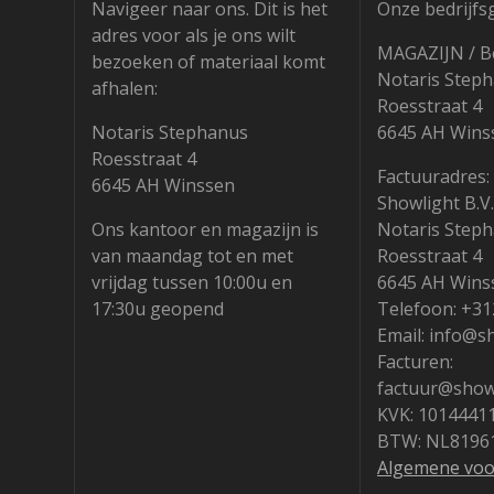
Navigeer naar ons. Dit is het
Onze bedrijfs
adres voor als je ons wilt
MAGAZIJN / B
bezoeken of materiaal komt
Notaris Step
afhalen:
Roesstraat 4
Notaris Stephanus
6645 AH Wins
Roesstraat 4
Factuuradres:
6645 AH Winssen
Showlight B.V.
Ons kantoor en magazijn is
Notaris Step
van maandag tot en met
Roesstraat 4
vrijdag tussen 10:00u en
6645 AH Wins
17:30u geopend
Telefoon: +3
Email: info@s
Facturen:
factuur@showl
KVK: 1014441
BTW: NL8196
Algemene vo