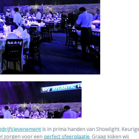
edrijfs)evenement
is in prima handen van Showlight. Keurig
el zorgen voor een
perfect sfeerplaatje
. Graag kijken wij