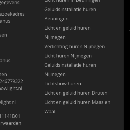
Licht huren in Beuningen
gegevens:
Geluidsinstallatie huren
ezoekadres:
Beuningen
hanus
Licht en geluid huren
sen
Nijmegen
Verlichting huren Nijmegen
Licht huren Nijmegen
hanus
Geluidsinstallatie huren
sen
Nijmegen
1246779322
Lichtshow huren
howlight.nl
Licht en geluid huren Druten
ight.nl
Licht en geluid huren Maas en
1
Waal
11141B01
orwaarden