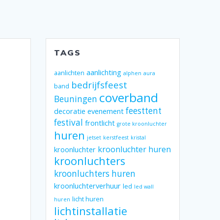
TAGS
aanlichting
aanlichten
alphen
aura
bedrijfsfeest
band
coverband
Beuningen
feesttent
decoratie
evenement
festival
frontlicht
grote kroonluchter
huren
jetset
kerstfeest
kristal
kroonluchter huren
kroonluchter
kroonluchters
kroonluchters huren
kroonluchterverhuur
led
led wall
licht huren
huren
lichtinstallatie