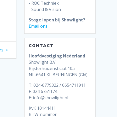
- ROC Techniek
- Sound & Vision
Stage lopen bij Showlight?
Email ons
CONTACT
rs
Hoofdvestiging Nederland
Showlight B.V.
Bijsterhuizenstraat 10a
NL-6641 KL BEUNINGEN (Gld)
T: 024-6779322 / 0654711911
F: 024 6751174
E: info@showlight.nl
KvK 10144411
BTW-nummer