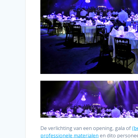
De verlichting van een opening, gala of
(b
professionele materialen
en dito persone