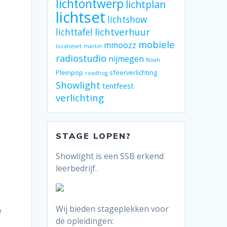
lichtontwerp
lichtplan
lichtset
lichtshow
lichtverhuur
lichttafel
mobiele
mmoozz
locatieset
martin
radiostudio
nijmegen
Noah
Pleinpop
sfeerverlichting
roadhog
Showlight
tentfeest
verlichting
STAGE LOPEN?
Showlight is een SSB erkend
leerbedrijf.
Wij bieden stageplekken voor
e
de opleidingen: