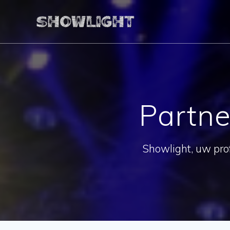
Ga
naar
de
inhoud
Partne
Showlight, uw prof