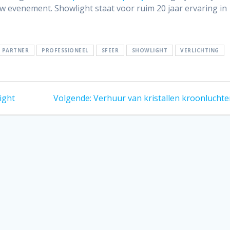
uw evenement. Showlight staat voor ruim 20 jaar ervaring in
PARTNER
PROFESSIONEEL
SFEER
SHOWLIGHT
VERLICHTING
Volgend
ight
Volgende:
Verhuur van kristallen kroonluchte
bericht: