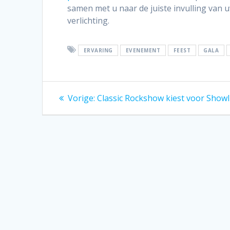
samen met u naar de juiste invulling van 
verlichting.
ERVARING
EVENEMENT
FEEST
GALA
Bericht
Vorig
Vorige:
Classic Rockshow kiest voor Showl
bericht:
navigatie