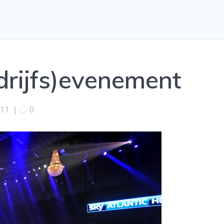
edrijfs)evenement
011
|
0