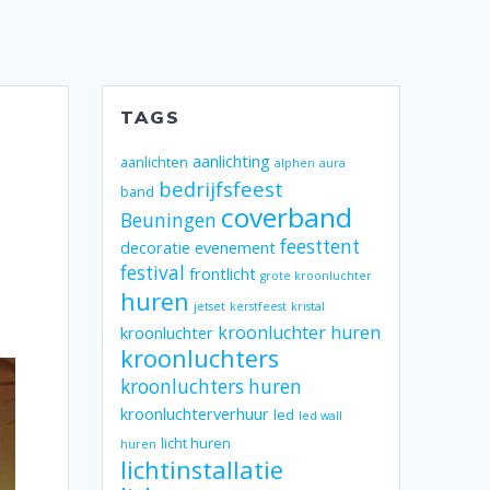
TAGS
aanlichting
aanlichten
alphen
aura
bedrijfsfeest
band
coverband
Beuningen
feesttent
decoratie
evenement
festival
frontlicht
grote kroonluchter
huren
jetset
kerstfeest
kristal
kroonluchter huren
kroonluchter
kroonluchters
kroonluchters huren
kroonluchterverhuur
led
led wall
licht huren
huren
lichtinstallatie