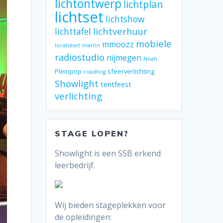
lichtontwerp
lichtplan
lichtset
lichtshow
lichtverhuur
lichttafel
mobiele
mmoozz
locatieset
martin
radiostudio
nijmegen
Noah
Pleinpop
sfeerverlichting
roadhog
Showlight
tentfeest
verlichting
STAGE LOPEN?
Showlight is een SSB erkend
leerbedrijf.
Wij bieden stageplekken voor
de opleidingen: