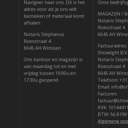
Navigeer naar ons. Dit is het
Onze bedrijfs
adres voor als je ons wilt
MAGAZIJN / B
bezoeken of materiaal komt
Notaris Step
afhalen:
Roesstraat 4
Notaris Stephanus
6645 AH Wins
Roesstraat 4
Factuuradres:
6645 AH Winssen
Showlight B.V.
Ons kantoor en magazijn is
Notaris Step
van maandag tot en met
Roesstraat 4
vrijdag tussen 10:00u en
6645 AH Wins
17:30u geopend
Telefoon: +3
Email: info@s
Facturen:
factuur@showl
KVK: 1014441
BTW: NL8196
Algemene vo