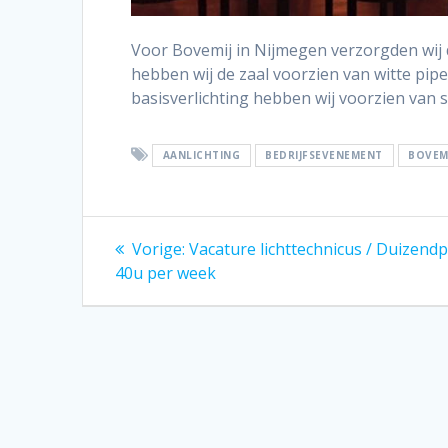
Voor Bovemij in Nijmegen verzorgden wij 
hebben wij de zaal voorzien van witte pipe
basisverlichting hebben wij voorzien van s
AANLICHTING
BEDRIJFSEVENEMENT
BOVEM
Bericht
Vorig
Vorige:
Vacature lichttechnicus / Duizend
bericht:
navigatie
40u per week