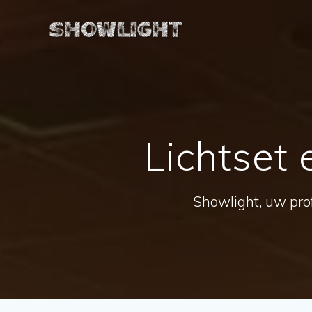
Ga
naar
de
inhoud
Lichtset 
Showlight, uw prof