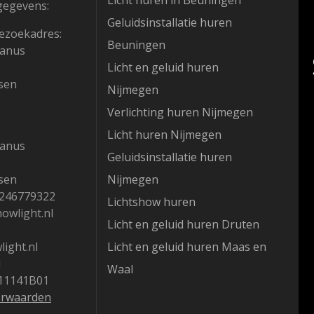
Licht huren in Beuningen
gegevens:
Geluidsinstallatie huren
ezoekadres:
Beuningen
hanus
Licht en geluid huren
sen
Nijmegen
Verlichting huren Nijmegen
Licht huren Nijmegen
hanus
Geluidsinstallatie huren
sen
Nijmegen
1246779322
Lichtshow huren
howlight.nl
Licht en geluid huren Druten
ight.nl
Licht en geluid huren Maas en
1
Waal
11141B01
orwaarden