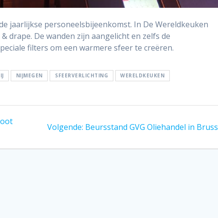
de jaarlijkse personeelsbijeenkomst. In De Wereldkeuken
 & drape. De wanden zijn aangelicht en zelfs de
peciale filters om een warmere sfeer te creëren.
IJ
NIJMEGEN
SFEERVERLICHTING
WERELDKEUKEN
poot
Volgend
Volgende:
Beursstand GVG Oliehandel in Bruss
bericht: