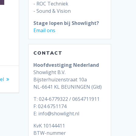
- ROC Techniek
- Sound & Vision
Stage lopen bij Showlight?
Email ons
CONTACT
Hoofdvestiging Nederland
Showlight B.V.
el
Bijsterhuizenstraat 10a
NL-6641 KL BEUNINGEN (Gld)
T: 024-6779322 / 0654711911
F: 024 6751174
E: info@showlight.nl
KvK 10144411
BTW-nummer