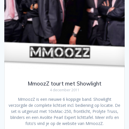
MmoozZ tourt met Showlight
4 december 2011
MmoozZ is een nieuwe 6 koppige band. Showlight
verzorgde de complete lichtset incl. bediening op locatie. De
set is uitgerust met 10xMac-250, frontlicht, Prolyte Truss,
blinders en een Avolite Pearl Expert lichttafel. Meer info en
foto’s vind je op de website van MmoozZ.