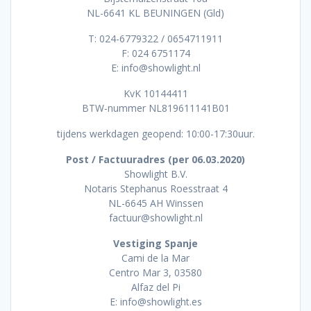
NL-6641 KL BEUNINGEN (Gld)
T: 024-6779322 / 0654711911
F: 024 6751174
E: info@showlight.nl
KvK 10144411
BTW-nummer NL819611141B01
tijdens werkdagen geopend: 10:00-17:30uur.
Post / Factuuradres (per 06.03.2020)
Showlight B.V.
Notaris Stephanus Roesstraat 4
NL-6645 AH Winssen
factuur@showlight.nl
Vestiging Spanje
Cami de la Mar
Centro Mar 3, 03580
Alfaz del Pi
E: info@showlight.es