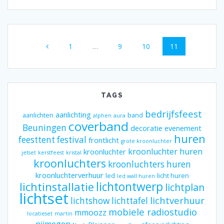
Berichten
Pagina
Pagina
Pagina
Pagina
1
…
9
10
11
navigatie
TAGS
bedrijfsfeest
aanlichting
aanlichten
band
alphen
aura
coverband
Beuningen
decoratie
evenement
huren
feesttent
festival
frontlicht
grote kroonluchter
kroonluchter huren
kroonluchter
jetset
kerstfeest
kristal
kroonluchters
kroonluchters huren
kroonluchterverhuur
led
licht huren
led wall huren
lichtontwerp
lichtinstallatie
lichtplan
lichtset
lichtverhuur
lichtshow
lichttafel
mobiele radiostudio
mmoozz
locatieset
martin
nijmegen