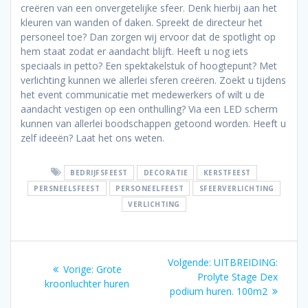
creëren van een onvergetelijke sfeer. Denk hierbij aan het
kleuren van wanden of daken. Spreekt de directeur het
personeel toe? Dan zorgen wij ervoor dat de spotlight op
hem staat zodat er aandacht blijft. Heeft u nog iets
speciaals in petto? Een spektakelstuk of hoogtepunt? Met
verlichting kunnen we allerlei sferen creëren. Zoekt u tijdens
het event communicatie met medewerkers of wilt u de
aandacht vestigen op een onthulling? Via een LED scherm
kunnen van allerlei boodschappen getoond worden. Heeft u
zelf ideeën? Laat het ons weten.
BEDRIJFSFEEST
DECORATIE
KERSTFEEST
PERSNEELSFEEST
PERSONEELFEEST
SFEERVERLICHTING
VERLICHTING
Bericht
Volgend
Volgende:
UITBREIDING:
Vorig
Vorige:
Grote
navigatie
bericht:
Prolyte Stage Dex
bericht:
kroonluchter huren
podium huren. 100m2