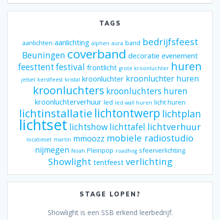
TAGS
bedrijfsfeest
aanlichting
aanlichten
band
alphen
aura
coverband
Beuningen
decoratie
evenement
huren
feesttent
festival
frontlicht
grote kroonluchter
kroonluchter huren
kroonluchter
jetset
kerstfeest
kristal
kroonluchters
kroonluchters huren
kroonluchterverhuur
led
licht huren
led wall huren
lichtontwerp
lichtinstallatie
lichtplan
lichtset
lichtverhuur
lichtshow
lichttafel
mobiele radiostudio
mmoozz
locatieset
martin
nijmegen
Pleinpop
sfeerverlichting
Noah
roadhog
Showlight
verlichting
tentfeest
STAGE LOPEN?
Showlight is een SSB erkend leerbedrijf.