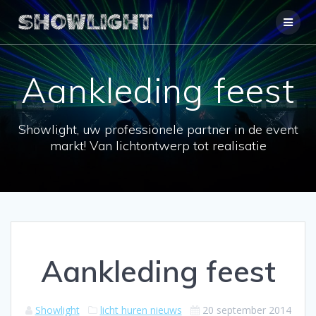
Ga
naar
de
inhoud
Aankleding feest
Showlight, uw professionele partner in de event
markt! Van lichtontwerp tot realisatie
Aankleding feest
Showlight
licht huren nieuws
20 september 2014