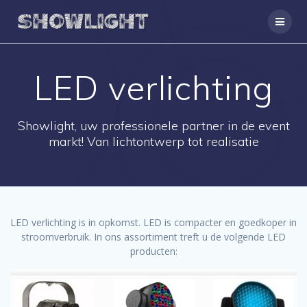
Ga
naar
de
inhoud
LED verlichting
Showlight, uw professionele partner in de event
markt! Van lichtontwerp tot realisatie
LED verlichting is in opkomst. LED is compacter en goedkoper in
stroomverbruik. In ons assortiment treft u de volgende LED
producten: