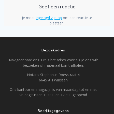
Geef een reactie
Je moet
ingelogd zijn op
om een reactie te
plaatsen.
Bezoekadres
Navigeer naar ons. Dit is het adres voor als je ons wilt
bezoeken of materiaal komt afhalen:
Notaris Stephanus Roesstraat 4
6645 AH Winssen
Ons kantoor en magazijn is van maandag tot en met
vrijdag tussen 10:00u en 17:30u geopend
Bedrijfsgegevens